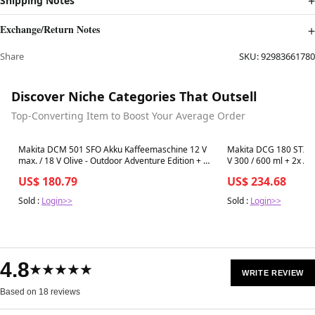
Shipping Notes
Exchange/Return Notes
Share
SKU:
92983661780
Discover Niche Categories That Outsell
Top-Converting Item to Boost Your Average Order
Best in 7 days
Best in 7 days
Makita DCM 501 SFO Akku Kaffeemaschine 12 V
Makita DCG 180 STXK 
max. / 18 V Olive - Outdoor Adventure Edition + 1x
V 300 / 600 ml + 2x Ak
Akku 3,0 Ah + Ladegerät
Koffer
US$ 180.79
US$ 234.68
Sold :
Login>>
Sold :
Login>>
4.8
★★★★★
WRITE REVIEW
Based on 18 reviews