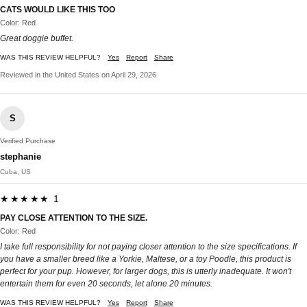
CATS WOULD LIKE THIS TOO
Color: Red
Great doggie buffet.
WAS THIS REVIEW HELPFUL?
Yes
Report
Share
Reviewed in the United States on April 29, 2026
S
Verified Purchase
stephanie
Cuba, US
★★★★★ 1
PAY CLOSE ATTENTION TO THE SIZE.
Color: Red
I take full responsibility for not paying closer attention to the size specifications. If
you have a smaller breed like a Yorkie, Maltese, or a toy Poodle, this product is
perfect for your pup. However, for larger dogs, this is utterly inadequate. It won't
entertain them for even 20 seconds, let alone 20 minutes.
WAS THIS REVIEW HELPFUL?
Yes
Report
Share