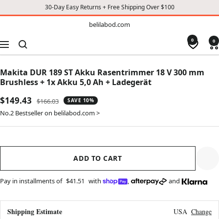
30-Day Easy Returns + Free Shipping Over $100
TO
belilabod.com
belilabod.com
CONTENT
0
0
Navigation
Makita DUR 189 ST Akku Rasentrimmer 18 V 300 mm
Brushless + 1x Akku 5,0 Ah + Ladegerät
Sale
$149.43
Regular
$166.03
SAVE 10%
price
price
No.2 Bestseller on belilabod.com >
ADD TO CART
Pay in installments of
$41.51
with
,
and
Shipping Estimate
USA
Change