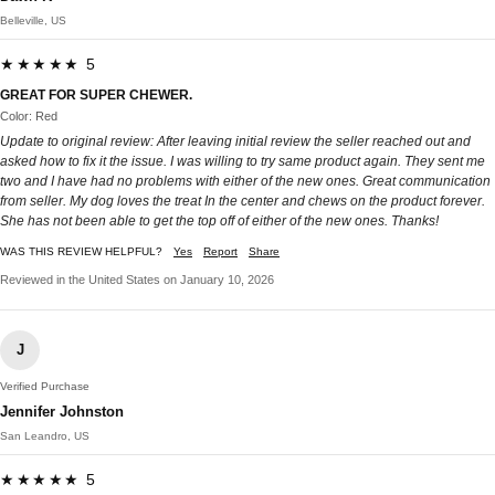
Belleville, US
★★★★★ 5
GREAT FOR SUPER CHEWER.
Color: Red
Update to original review: After leaving initial review the seller reached out and
asked how to fix it the issue. I was willing to try same product again. They sent me
two and I have had no problems with either of the new ones. Great communication
from seller. My dog loves the treat In the center and chews on the product forever.
She has not been able to get the top off of either of the new ones. Thanks!
WAS THIS REVIEW HELPFUL?
Yes
Report
Share
Reviewed in the United States on January 10, 2026
J
Verified Purchase
Jennifer Johnston
San Leandro, US
★★★★★ 5