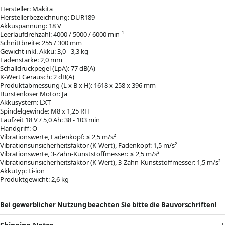
Hersteller: Makita
Herstellerbezeichnung: DUR189
Akkuspannung: 18 V
Leerlaufdrehzahl: 4000 / 5000 / 6000 min⁻¹
Schnittbreite: 255 / 300 mm
Gewicht inkl. Akku: 3,0 - 3,3 kg
Fadenstärke: 2,0 mm
Schalldruckpegel (LpA): 77 dB(A)
K-Wert Geräusch: 2 dB(A)
Produktabmessung (L x B x H): 1618 x 258 x 396 mm
Bürstenloser Motor: Ja
Akkusystem: LXT
Spindelgewinde: M8 x 1,25 RH
Laufzeit 18 V / 5,0 Ah: 38 - 103 min
Handgriff: O
Vibrationswerte, Fadenkopf: ≤ 2,5 m/s²
Vibrationsunsicherheitsfaktor (K-Wert), Fadenkopf: 1,5 m/s²
Vibrationswerte, 3-Zahn-Kunststoffmesser: ≤ 2,5 m/s²
Vibrationsunsicherheitsfaktor (K-Wert), 3-Zahn-Kunststoffmesser: 1,5 m/s²
Akkutyp: Li-ion
Produktgewicht: 2,6 kg
Bei gewerblicher Nutzung beachten Sie bitte die Bauvorschriften!