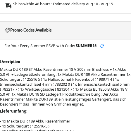
Ships within 48 hours · Estimated delivery
Aug 10
-
Aug 15
Promo Codes Available:
For Your Every Summer RSVP, with Code:
SUMMER15
📋
Description
Makita DUR 189 ST Akku Rasentrimmer 18 V 300 mm Brushless + 1x Akku
5,0 Ah + LadegerätLieferumfang: 1x Makita DUR 189 Akku Rasentrimmer 1x
Schultergurt ( 125516 5 ) 1x Halbautomatik Fadenkopf ( 198971 4 ) 1x
Innensechskantschlssel 4 mm ( 783202 0 ) 1x Innensechskantschlssel 5 mm
( 783217 7 ) 1x Werkzeugtasche ( 831304 7 ) 1x Makita BL 1850 B Akku 18 V
5,0 Ah 1x Makita DC 18 SD Ladegert Produktbeschreibung: Der Akku
Rasentrimmer Makita DUR189 ist ein leistungsfhiges Gartengert, das sich
besonders fr das Trimmen von Grnflchen eignet.
Lieferumfang:
- 1x Makita DUR 189 Akku Rasentrimmer
- 1x Schultergurt ( 125516-5 )
- 1x Halbautomatik-Fadenkopf ( 198971-4 )