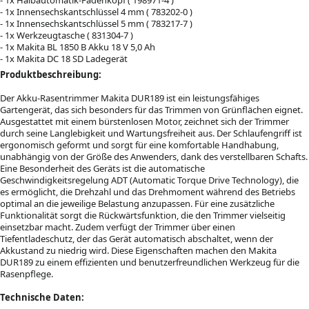
- 1x Innensechskantschlüssel 4 mm ( 783202-0 )
- 1x Innensechskantschlüssel 5 mm ( 783217-7 )
- 1x Werkzeugtasche ( 831304-7 )
- 1x Makita BL 1850 B Akku 18 V 5,0 Ah
- 1x Makita DC 18 SD Ladegerät
Produktbeschreibung:
Der Akku-Rasentrimmer Makita DUR189 ist ein leistungsfähiges
Gartengerät, das sich besonders für das Trimmen von Grünflächen eignet.
Ausgestattet mit einem bürstenlosen Motor, zeichnet sich der Trimmer
durch seine Langlebigkeit und Wartungsfreiheit aus. Der Schlaufengriff ist
ergonomisch geformt und sorgt für eine komfortable Handhabung,
unabhängig von der Größe des Anwenders, dank des verstellbaren Schafts.
Eine Besonderheit des Geräts ist die automatische
Geschwindigkeitsregelung ADT (Automatic Torque Drive Technology), die
es ermöglicht, die Drehzahl und das Drehmoment während des Betriebs
optimal an die jeweilige Belastung anzupassen. Für eine zusätzliche
Funktionalität sorgt die Rückwärtsfunktion, die den Trimmer vielseitig
einsetzbar macht. Zudem verfügt der Trimmer über einen
Tiefentladeschutz, der das Gerät automatisch abschaltet, wenn der
Akkustand zu niedrig wird. Diese Eigenschaften machen den Makita
DUR189 zu einem effizienten und benutzerfreundlichen Werkzeug für die
Rasenpflege.
Technische Daten: