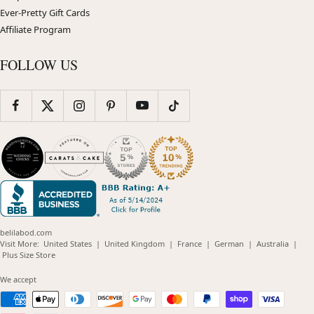
Ever-Pretty Gift Cards
Affiliate Program
FOLLOW US
belilabod.com
(opens
(opens
(opens
(opens
(opens
Visit More:
United States
|
United Kingdom
|
France
|
German
|
Australia
|
(opens
in
in
in
in
in
Plus Size Store
in
new
new
new
new
new
new
window)
window)
window)
window)
windo
We accept
window)